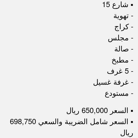
▪︎ شارع 15
- تهوية
- كراج
- مجلس
- صالة
- مطبخ
- 5 غرف
- غرفة غسيل
- مستودع
▪︎ السعر 650,000 ريال
▪︎ السعر شامل الضريبة والسعي 698,750
ريال