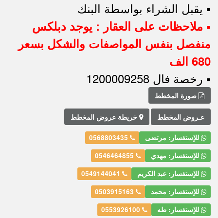
▪︎ يقبل الشراء بواسطة البنك
▪︎ ملاحظات على العقار : يوجد دبلكس
منفصل بنفس المواصفات والشكل بسعر
680 الف
▪︎ رخصة فال 1200009258
صورة المخطط
عـروض المخطط
خريطة عروض المخطط
للإستفسار: مرتضى
0568803435
للإستفسار: مهدي
0546464855
للإستفسار: عبد الكريم
0549144041
للإستفسار: محمد
0503915163
للإستفسار: طه
0553926100