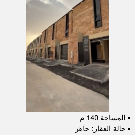
▪︎ المساحة 140 م
▪︎ حالة العقار: جاهز