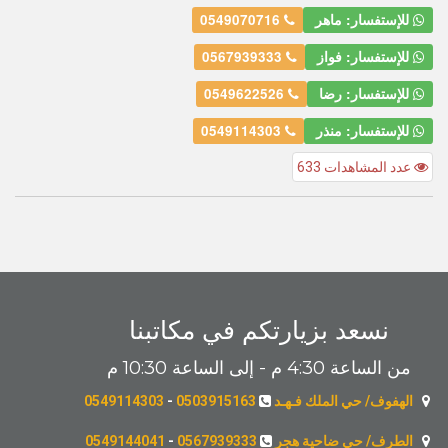
للإستفسار: ماهر
0549070716
للإستفسار: فواز
0567939333
للإستفسار: رضا
0549622526
للإستفسار: منذر
0549114303
عدد المشاهدات 633
نسعد بزيارتكم في مكاتبنا
من الساعة 4:30 م - إلى الساعة 10:30 م
الهفوف/ حي الملك فـهـد
0503915163
-
0549114303
الطرف/ حي ضاحية هجر
0567939333
-
0549144041