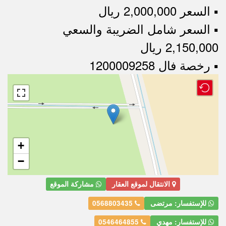
▪︎ السعر 2,000,000 ريال
▪︎ السعر شامل الضريبة والسعي
2,150,000 ريال
▪︎ رخصة فال 1200009258
+
−
الانتقال لموقع العقار
مشاركة الموقع
للإستفسار: مرتضى
0568803435
للإستفسار: مهدي
0546464855