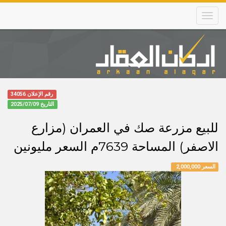
Skip
to
main
content
Main
navigation
رقم الإعلان 34056
التاريخ
2025/07/09
للبيع مزرعة صك في العمران (مزارع
الاصفر) المساحة 7639م السعر مليونين
السعر 2,000,000