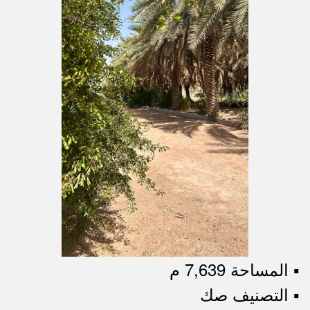
▪︎ المساحة 7,639 م
▪︎ التصنيف صك