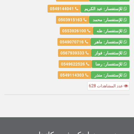
للإستفسار: عبد الكريم
0549144041
للإستفسار: محمد
0503915163
للإستفسار: طه
0553926100
للإستفسار: ماهر
0549070716
للإستفسار: فواز
0567939333
للإستفسار: رضا
0549622526
للإستفسار: منذر
0549114303
عدد المشاهدات 628