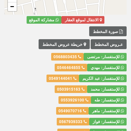
−
الانتقال لموقع العقار
مشاركة الموقع
صورة المخطط
عـروض المخطط
خريطة عروض المخطط
للإستفسار: مرتضى
0568803435
للإستفسار: مهدي
0546464855
للإستفسار: عبد الكريم
0549144041
للإستفسار: محمد
0503915163
للإستفسار: طه
0553926100
للإستفسار: ماهر
0549070716
للإستفسار: فواز
0567939333