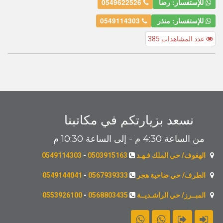
للإستفسار: رضا
0549622526
للإستفسار: منذر
0549114303
عدد المشاهدات 385
نسعد بزيارتكم في مكاتبنا
من الساعة 4:30 م - إلى الساعة 10:30 م
الهفوف/ حي الملك فـهـد
0503915163
-
0549114303
الطرف/ حي ضاحية هجر
0567939333
-
0549144041
المبــرز/ حي الراشـديــة
0568803435
-
0553926100