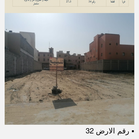
▪︎ رقم الارض 32