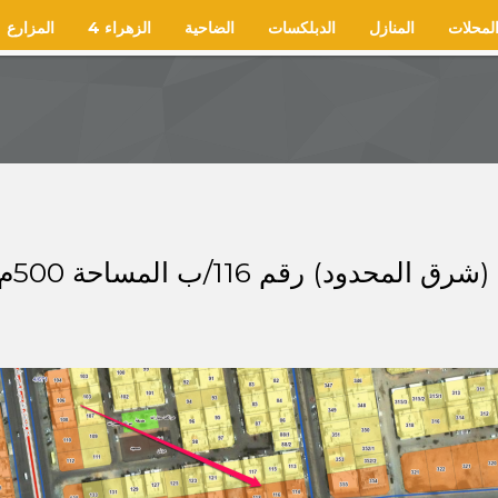
لمحلات
المنازل
الدبلكسات
الضاحية
الزهراء 4
المزارع