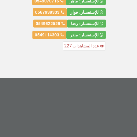
للإستفسار: ماهر
0549070716
للإستفسار: فواز
0567939333
للإستفسار: رضا
0549622526
للإستفسار: منذر
0549114303
عدد المشاهدات 227