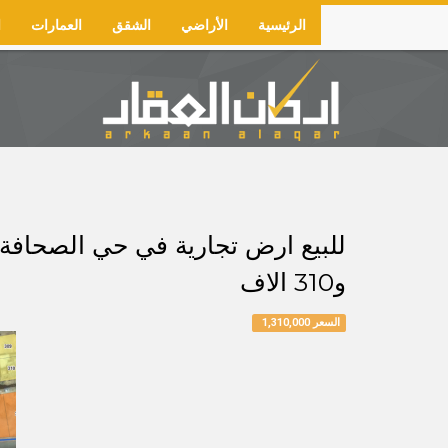
Skip
الرئيسية
الأراضي
الشقق
العمارات
ا
to
Main
main
navigation
content
و310 الاف
السعر 1,310,000