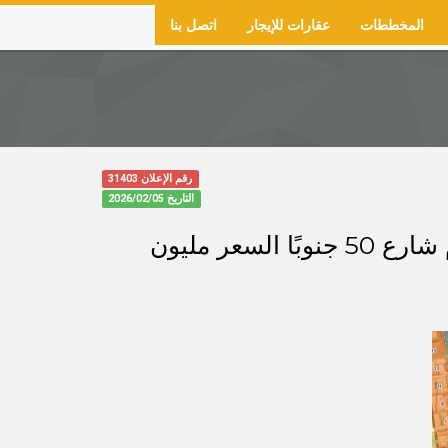
المخططات
عقارات للإيجار
اتصل بنا
رقم الإعلان 31403
التاريخ
2026/02/05
للبيع ارض تجارية في حي الصحافة (شرق المحدود) رقم 116/ب المساحة 500م شارع 50 جنوبًا السعر مليون