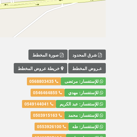
شرق المحدود
صورة المخطط
عـروض المخطط
خريطة عروض المخطط
للإستفسار: مرتضى
0568803435
للإستفسار: مهدي
0546464855
للإستفسار: عبد الكريم
0549144041
للإستفسار: محمد
0503915163
للإستفسار: طه
0553926100