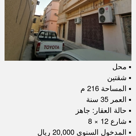
▪︎ محل
▪︎ شقتين
▪︎ المساحة 216 م
▪︎ العمر 35 سنة
▪︎ حالة العقار: جاهز
▪︎ شارع 12 × 8
▪︎ المدخول السنوي 20,000 ريال