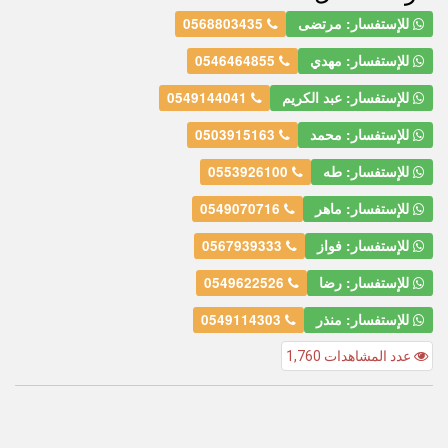
للإستفسار: مرتضى
0568803435
للإستفسار: مهدي
0546464855
للإستفسار: عبد الكريم
0549144041
للإستفسار: محمد
0503915163
للإستفسار: طه
0553926100
للإستفسار: ماهر
0549070716
للإستفسار: فواز
0567939333
للإستفسار: رضا
0549622526
للإستفسار: منذر
0549114303
عدد المشاهدات 1,760