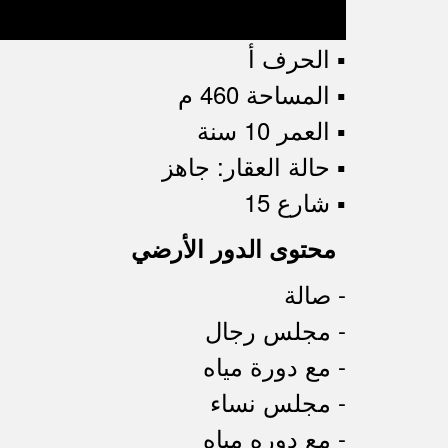
▪︎ الحرف أ
▪︎ المساحة 460 م
▪︎ العمر 10 سنة
▪︎ حالة العقار: جاهز
▪︎ شارع 15
محتوى الدور الأرضي
- صالة
- مجلس رجال
- مع دورة مياه
- مجلس نساء
- مع دوره مياه