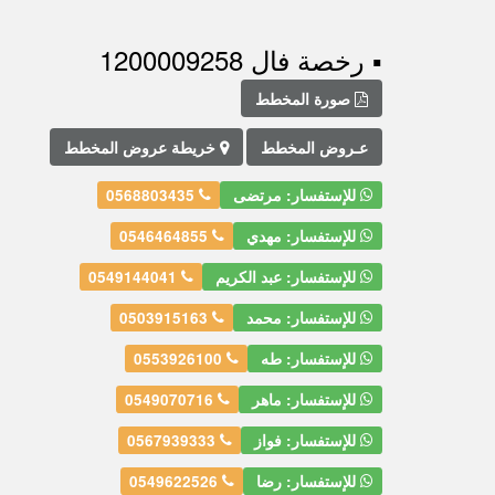
▪︎ رخصة فال 1200009258
صورة المخطط
عـروض المخطط
خريطة عروض المخطط
للإستفسار: مرتضى
0568803435
للإستفسار: مهدي
0546464855
للإستفسار: عبد الكريم
0549144041
للإستفسار: محمد
0503915163
للإستفسار: طه
0553926100
للإستفسار: ماهر
0549070716
للإستفسار: فواز
0567939333
للإستفسار: رضا
0549622526