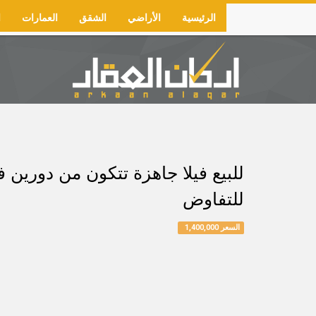
Skip
الرئيسية
الأراضي
الشقق
العمارات
ا
to
Main
main
navigation
content
للتفاوض
السعر 1,400,000