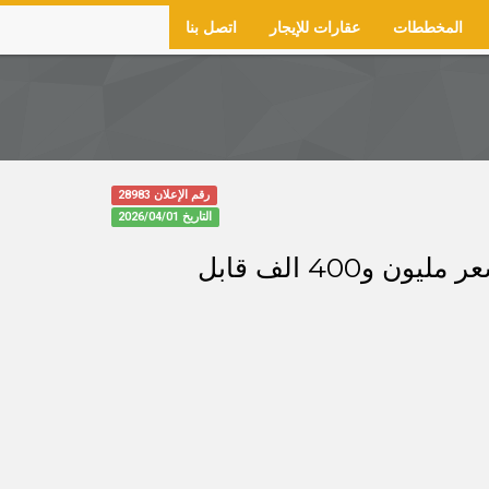
المخططات
عقارات للإيجار
اتصل بنا
رقم الإعلان 28983
التاريخ
2026/04/01
للبيع فيلا جاهزة تتكون من دورين في حي منسوب التعليم/أ المساحة 460م السعر مليون و400 الف قابل