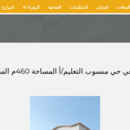
لمحلات
المنازل
الدبلكسات
الضاحية
الزهراء 4
المزارع