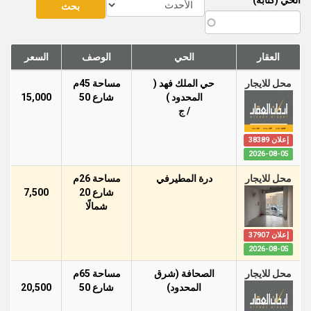
الحي (كتابة)
العقار
الحي
الوصف
السعر
محل للايجار
حي الملك فهد (
مساحة 45م
المحدود )
شارع 50
15,000
/ ج
إعلان 38389
2026-08-05
محل للايجار
درة المطيرفي
مساحة 26م
شارع 20
7,500
شمالًا
إعلان 37907
2026-08-05
محل للايجار
الصحافة (شرق
مساحة 65م
المحدود)
شارع 50
20,500