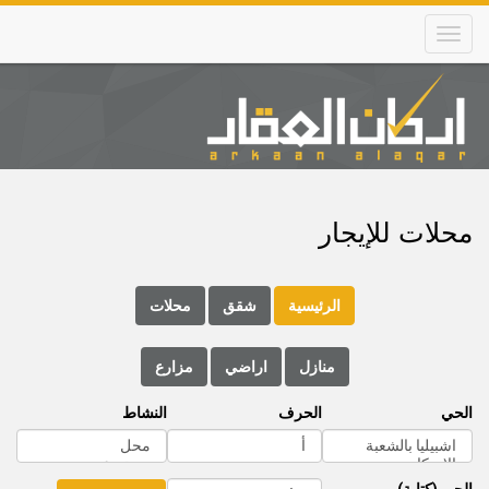
Skip
to
main
content
Main
navigation
محلات للإيجار
الرئيسية
شقق
محلات
منازل
اراضي
مزارع
الحي
الحرف
النشاط