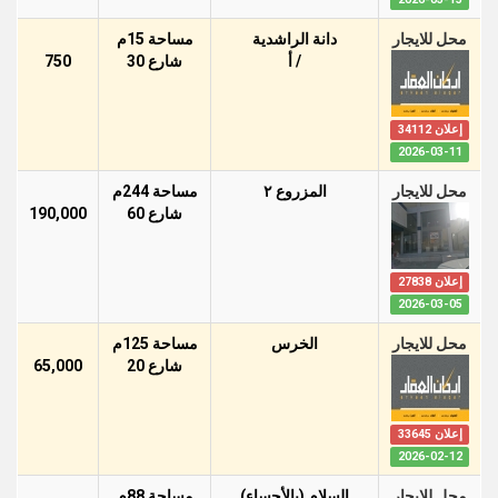
محل للايجار
دانة الراشدية
مساحة 15م
/ أ
شارع 30
750
إعلان 34112
2026-03-11
محل للايجار
المزروع ٢
مساحة 244م
شارع 60
190,000
إعلان 27838
2026-03-05
محل للايجار
الخرس
مساحة 125م
شارع 20
65,000
إعلان 33645
2026-02-12
محل للايجار
السلام (بالأحساء)
مساحة 88م