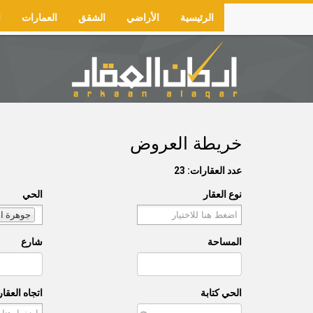
Skip
الرئيسية
الأراضي
الشقق
العمارات
ا
to
Main
main
navigation
content
خريطة العروض
عدد العقارات: 23
نوع العقار
الحي
جوهرة ال
المساحة
شارع
الحي كتابة
اتجاه العقار