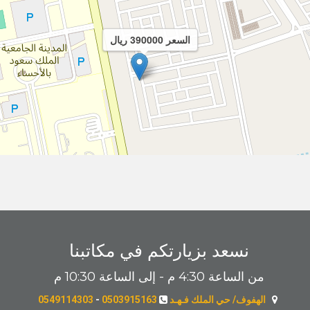
السعر 390000 ريال
نسعد بزيارتكم في مكاتبنا
من الساعة 4:30 م - إلى الساعة 10:30 م
الهفوف/ حي الملك فـهـد
0503915163
-
0549114303