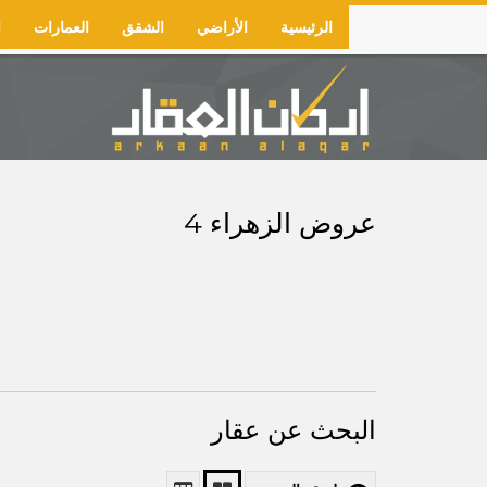
Skip
الرئيسية
الأراضي
الشقق
العمارات
ا
to
Main
main
navigation
content
عروض الزهراء 4
البحث عن عقار