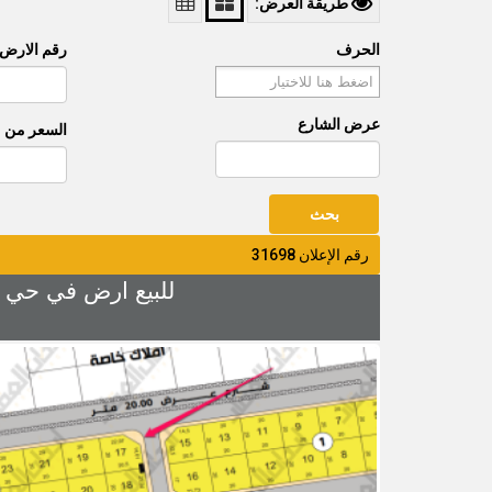
طريقة العرض:
الحرف
رقم الارض
عرض الشارع
السعر من
رقم الإعلان 31698
للبيع ارض في حي الزهراء 4 رقم 17 المساحة 368.93م شارع 