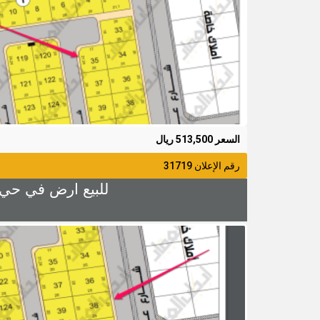
السعر 513,500 ريال
رقم الإعلان 31719
للبيع ارض في حي الزهراء 4 رقم 38 المساحة 500م شارع 