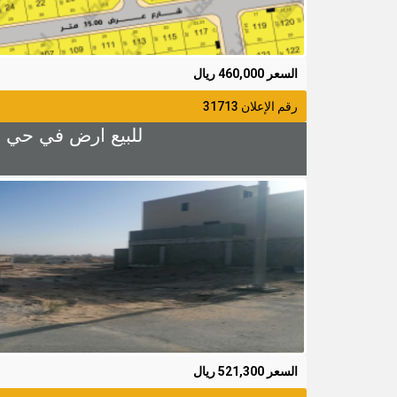
السعر 460,000 ريال
رقم الإعلان 31713
للبيع ارض في حي الزهراء 4 رقم 32 المساحة 401.08م شارع 0
السعر 521,300 ريال