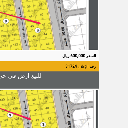
السعر 600,000 ريال
رقم الإعلان 31724
للبيع ارض في حي الزهراء 4 رقم 43 المساحة 400م شا