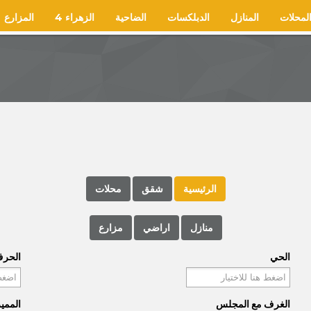
لمحلات
المنازل
الدبلكسات
الضاحية
الزهراء 4
المزارع
الرئيسية
شقق
محلات
منازل
اراضي
مزارع
الحي
الحر
الغرف مع المجلس
الممي