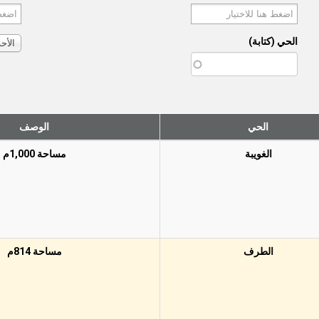
الحي (كتابة)
الأح
الحي
الوصف
الغويبة
مساحة 1,000م
الطرف
مساحة 814م