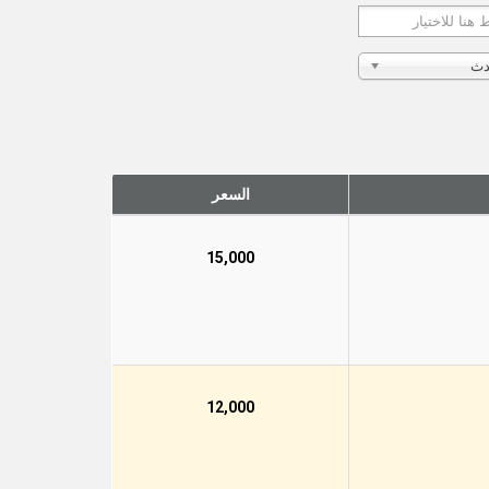
دث
السعر
15,000
12,000