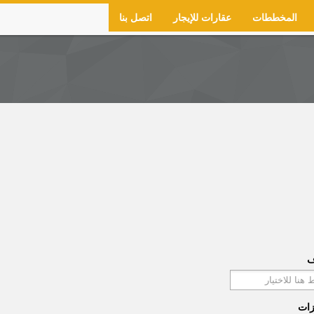
المخططات
عقارات للإيجار
اتصل بنا
ف
زات