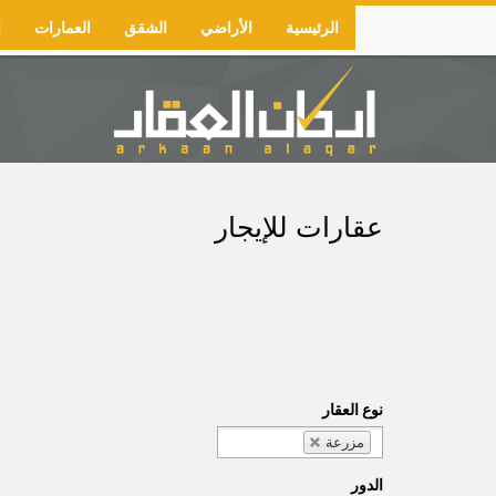
Skip
الرئيسية
الأراضي
الشقق
العمارات
ا
to
Main
main
navigation
content
عقارات للإيجار
نوع العقار
مزرعة
الدور