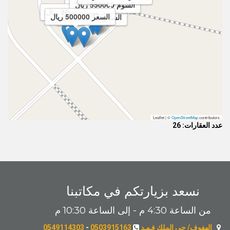
السوم 380000 ريال
السوم 550000 ريال
السوم 360000 ريال
السعر 500000 ريال
السعر 530000 ريال
Leaflet | ©
OpenStreetMap
contributors
عدد العقارات: 26
نسعد بزيارتكم في مكاتبنا
من الساعة 4:30 م - إلى الساعة 10:30 م
الهفوف/ حي الملك فـهـد
0503915163
-
0549114303