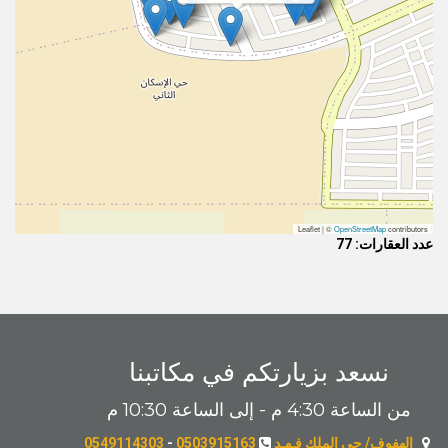
Leaflet | ©
OpenStreetMap
contributors
عدد العقارات: 77
نسعد بزيارتكم في مكاتبنا
من الساعة 4:30 م - إلى الساعة 10:30 م
الهفوف/ حي الملك فـهـد
0503915163
-
0549114303