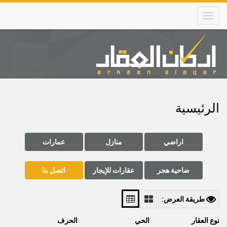
Skip
to
main
content
Main
navigation
الرئيسية
اراضي
منازل
عمارات
ضاحية هجر
عقارات للإيجار
اتصل بنا
طريقة العرض:
نوع العقار
الحي
الحرف