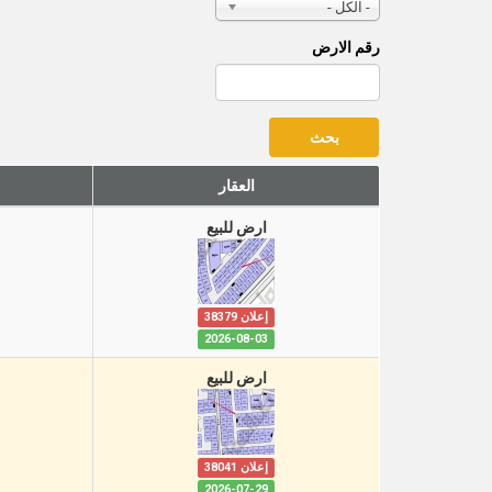
- الكل -
رقم الارض
العقار
ارض للبيع
إعلان 38379
2026-08-03
ارض للبيع
إعلان 38041
2026-07-29