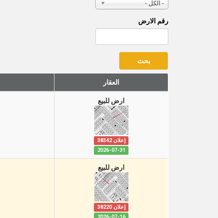
- الكل -
رقم الارض
العقار
ارض للبيع
إعلان 38342
2026-07-31
ارض للبيع
إعلان 38220
2026-07-16