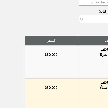
كتابة)
ف
السعر
330,000
350,000