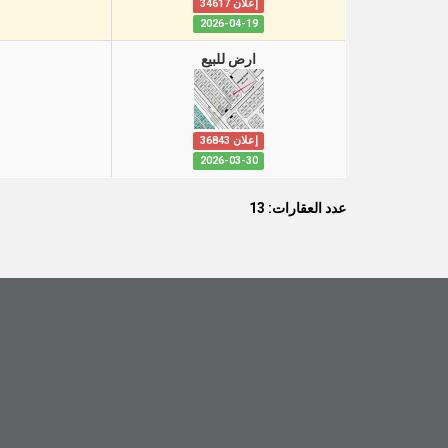
إعلان 34617
2026-04-19
ارض للبيع
إعلان 36843
2026-03-30
عدد العقارات: 13