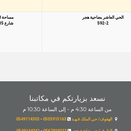
الحي العاشر بضاحية هجر
مساحة 390م
592-2
شارع 15 غربًا
نسعد بزيارتكم في مكاتبنا
من الساعة 4:30 م - إلى الساعة 10:30 م
الهفوف/ حي الملك فـهـد
0503915163
-
0549114303
الطرف/ حي ضاحية هجر
0567939333
-
0549144041