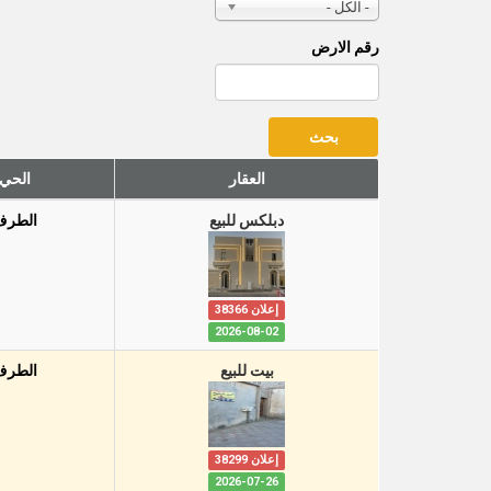
- الكل -
رقم الارض
العقار
الحي
دبلكس للبيع
الطرف
إعلان 38366
2026-08-02
بيت للبيع
الطرف
إعلان 38299
2026-07-26