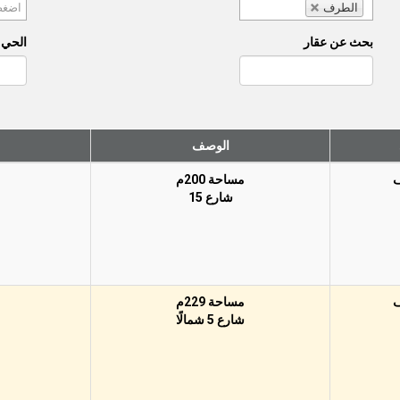
الطرف
بحث عن عقار
الحي (
الوصف
مساحة 200م
شارع 15
مساحة 229م
شارع 5 شمالًا