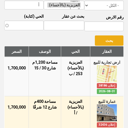
بحث عن عقار
الحي (كتابة)
رقم الارض
العقار
الحي
الوصف
السعر
ارض تجارية للبيع
العزيزية
مساحة 1,200م
(بالأحساء)
شارع 30 / 15
1,700,000
253 / ب
إعلان 38186
2026-08-01
عمارة للبيع
العزيزية
مساحة 400م
(بالأحساء)
شارع 12 شرقًا
1,700,000
/ أ
إعلان 32436