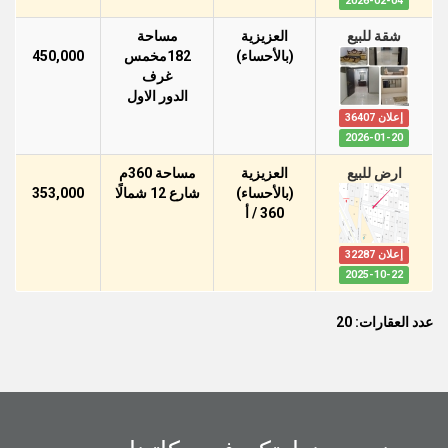
2026-02-04
شقة للبيع
العزيزية
مساحة
(بالأحساء)
182مخمس
450,000
غرف
الدور اﻻول
إعلان 36407
2026-01-20
ارض للبيع
العزيزية
مساحة 360م
(بالأحساء)
شارع 12 شمالًا
353,000
360 / أ
إعلان 32287
2025-10-22
عدد العقارات: 20