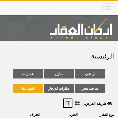
Skip
to
main
content
Main
navigation
الرئيسية
اراضي
منازل
عمارات
ضاحية هجر
عقارات للإيجار
اتصل بنا
طريقة العرض:
نوع العقار
الحي
الحرف