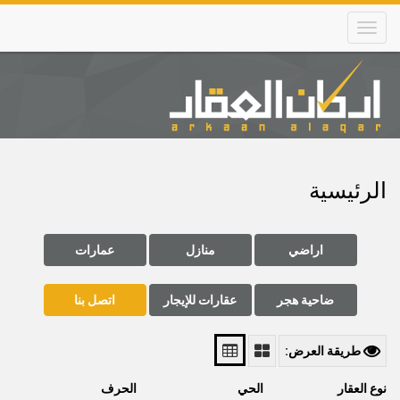
Skip
to
main
content
Main
navigation
الرئيسية
اراضي
منازل
عمارات
ضاحية هجر
عقارات للإيجار
اتصل بنا
طريقة العرض:
نوع العقار
الحي
الحرف