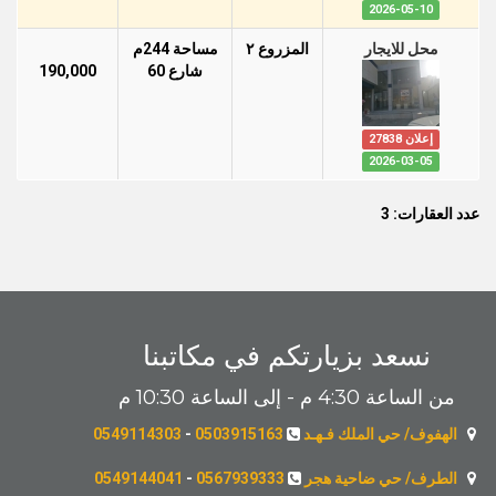
2026-05-10
محل للايجار
المزروع ٢
مساحة 244م
شارع 60
190,000
إعلان 27838
2026-03-05
عدد العقارات: 3
نسعد بزيارتكم في مكاتبنا
من الساعة 4:30 م - إلى الساعة 10:30 م
الهفوف/ حي الملك فـهـد
0503915163
-
0549114303
الطرف/ حي ضاحية هجر
0567939333
-
0549144041