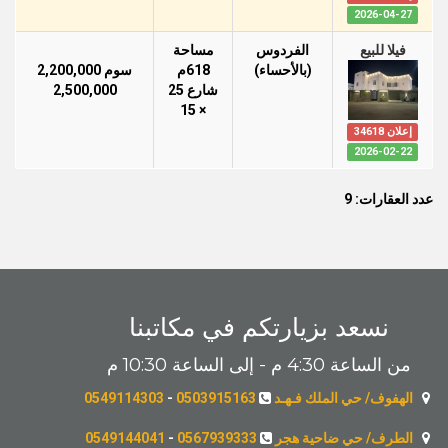
2026-04-27
فيلا للبيع
الفردوس
مساحة
(بالأحساء)
618م
سوم 2,200,000
شارع 25
2,500,000
× 15
إعلان 34618
2026-02-22
عدد العقارات: 9
نسعد بزيارتكم في مكاتبنا
من الساعة 4:30 م - إلى الساعة 10:30 م
الهفوف/ حي الملك فـهـد
0503915163
-
0549114303
الطرف/ حي ضاحية هجر
0567939333
-
0549144041