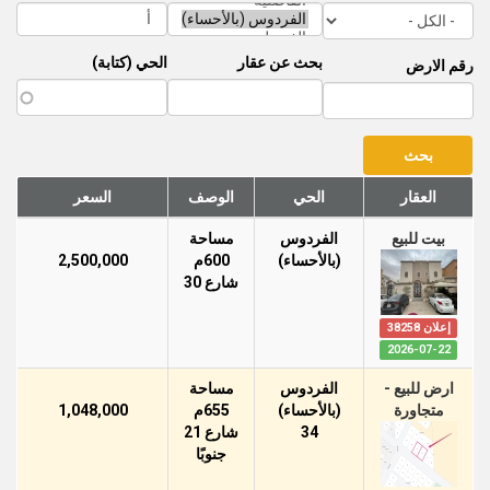
بحث عن عقار
الحي (كتابة)
رقم الارض
العقار
الحي
الوصف
السعر
بيت للبيع
الفردوس
مساحة
(بالأحساء)
600م
2,500,000
شارع 30
إعلان 38258
2026-07-22
ارض للبيع -
الفردوس
مساحة
متجاورة
(بالأحساء)
655م
1,048,000
34
شارع 21
جنوبًا