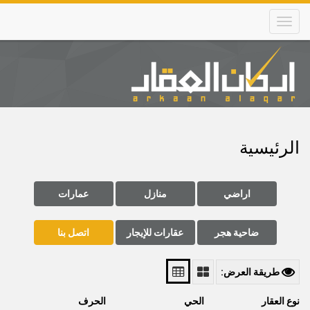
Skip
to
main
content
Main
navigation
الرئيسية
اراضي
منازل
عمارات
ضاحية هجر
عقارات للإيجار
اتصل بنا
طريقة العرض:
نوع العقار
الحي
الحرف