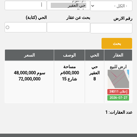
بحث عن عقار
الحي (كتابة)
رقم الارض
العقار
الحي
الوصف
السعر
ارض للبيع
حي
مساحة
العقير
600,000م
سوم 48,000,000
8
شارع 15
72,000,000
إعلان 38311
2026-07-27
عدد العقارات: 1