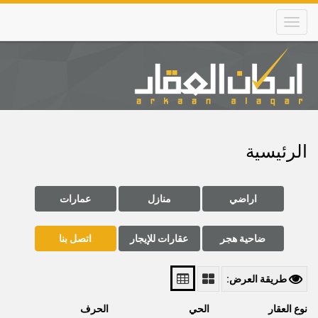
Skip
to
main
content
Main
navigation
الرئيسية
اراضي
منازل
عمارات
ضاحية هجر
عقارات للإيجار
اتصل بنا
طريقة العرض:
نوع العقار
الحي
الحرف