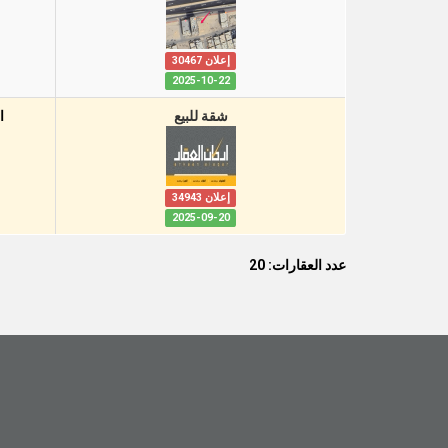
إعلان 30467
2025-10-22
شقة للبيع
ا
إعلان 34943
2025-09-20
عدد العقارات: 20