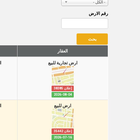
- الكل -
رقم الارض
العقار
ارض تجارية للبيع
ا
إعلان 38385
2026-08-04
ارض للبيع
ا
إعلان 35442
2026-07-16