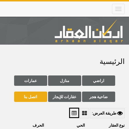
Skip
to
main
content
Main
navigation
الرئيسية
اراضي
منازل
عمارات
ضاحية هجر
عقارات للإيجار
اتصل بنا
طريقة العرض:
نوع العقار
الحي
الحرف