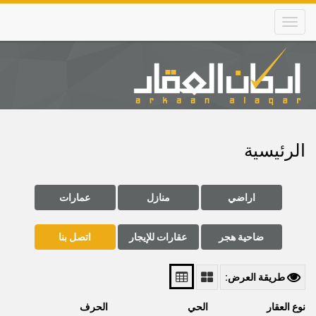
Skip
to
main
content
Main
navigation
الرئيسية
اراضي
منازل
عمارات
ضاحية هجر
عقارات للإيجار
اتصل بنا
طريقة العرض:
نوع العقار
الحي
الحرف