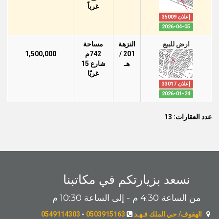
غرباً
إعلان 35009
2026-04-05
ارض للبيع
النزهة
مساحة
201 /
742م
1,500,000
هـ
شارع 15
غربًا
إعلان 33017
2026-01-24
عدد العقارات: 13
نسعد بزيارتكم في مكاتبنا
من الساعة 4:30 م - إلى الساعة 10:30 م
الهفوف/ حي الملك فـهـد
0503915163
-
0549114303