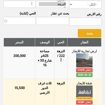
بحث عن عقار
الحي (كتابة)
رقم الارض
العقار
الحي
الوصف
السعر
ارض تجارية للايجار
النزهة
مساحة
222 /
625م
200,000
أ
شارع 30 ×
15
إعلان 37475
2026-06-25
شقة للايجار
النزهة
ثلاث غرف
الدور
15,500
اﻻرضي
إعلان 30281