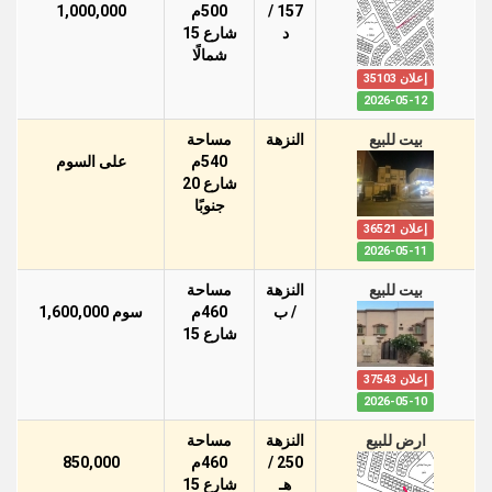
157 /
500م
1,000,000
د
شارع 15
شمالًا
إعلان 35103
2026-05-12
بيت للبيع
النزهة
مساحة
540م
على السوم
شارع 20
جنوبًا
إعلان 36521
2026-05-11
بيت للبيع
النزهة
مساحة
/ ب
460م
سوم 1,600,000
شارع 15
إعلان 37543
2026-05-10
ارض للبيع
النزهة
مساحة
250 /
460م
850,000
هـ
شارع 15