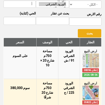
بحث عن عقار
الحي (كتابة)
رقم الارض
العقار
الحي
الوصف
السعر
ارض للبيع
الورود
مساحة
الشرقي
750م
على السوم
91 / ش
شارع 20 ×
10
إعلان 38396
2026-08-06
ارض للبيع
الورود
مساحة
الشرقي
750م
سوم 380,000
225 / ج
شارع 20
شرقًا
إعلان 35822