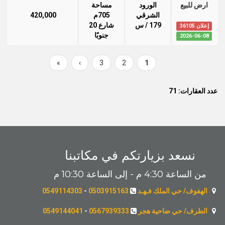
ارض للبيع
الورود
مساحة
الشرقي
705م
420,000
179 / س
شارع 20
إعلان 36105
جنوبًا
2026-06-08
Last
»
Next
›
Page
3
Page
2
Current
1
Pagination
page
page
page
عدد العقارات: 71
نسعد بزيارتكم في مكاتبنا
من الساعة 4:30 م - إلى الساعة 10:30 م
الهفوف/ حي الملك فـهـد
0503915163
-
0549114303
الطرف/ حي ضاحية هجر
0567939333
-
0549144041