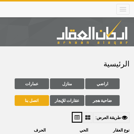
Skip
to
main
content
Main
navigation
الرئيسية
اراضي
منازل
عمارات
ضاحية هجر
عقارات للإيجار
اتصل بنا
طريقة العرض:
نوع العقار
الحي
الحرف