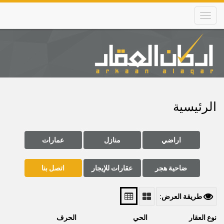
Skip
to
main
content
Main
navigation
الرئيسية
اراضي
منازل
عمارات
ضاحية هجر
عقارات للإيجار
اتصل بنا
طريقة العرض:
نوع العقار
الحي
الحرف