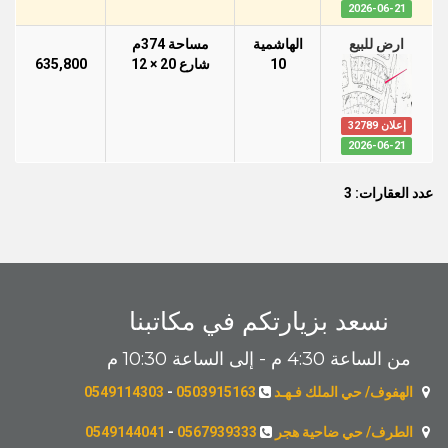
2026-06-21
ارض للبيع
الهاشمية
مساحة 374م
10
شارع 20 × 12
635,800
إعلان 32789
2026-06-21
عدد العقارات: 3
نسعد بزيارتكم في مكاتبنا
من الساعة 4:30 م - إلى الساعة 10:30 م
الهفوف/ حي الملك فـهـد
0503915163
-
0549114303
الطرف/ حي ضاحية هجر
0567939333
-
0549144041