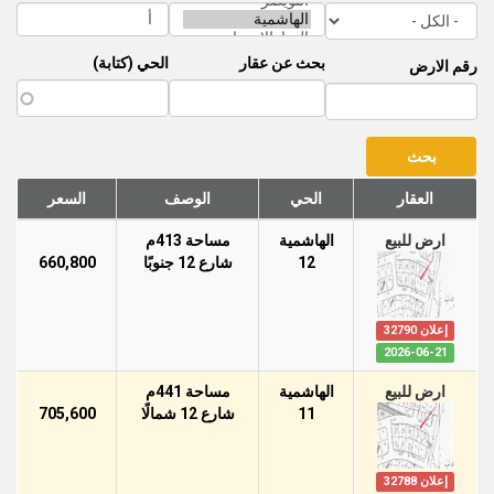
بحث عن عقار
الحي (كتابة)
رقم الارض
العقار
الحي
الوصف
السعر
ارض للبيع
الهاشمية
مساحة 413م
12
شارع 12 جنوبًا
660,800
إعلان 32790
2026-06-21
ارض للبيع
الهاشمية
مساحة 441م
11
شارع 12 شمالًا
705,600
إعلان 32788