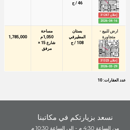
46 / ج
إعلان 31247
2026-04-16
ارض للبيع -
بستان
مساحة
متجاورة
المطيرفي
1,050م
1,785,000
108 / ج
شارع 15 ×
مرفق
إعلان 31323
2026-03-29
عدد العقارات: 10
نسعد بزيارتكم في مكاتبنا
من الساعة 4:30 م - إلى الساعة 10:30 م