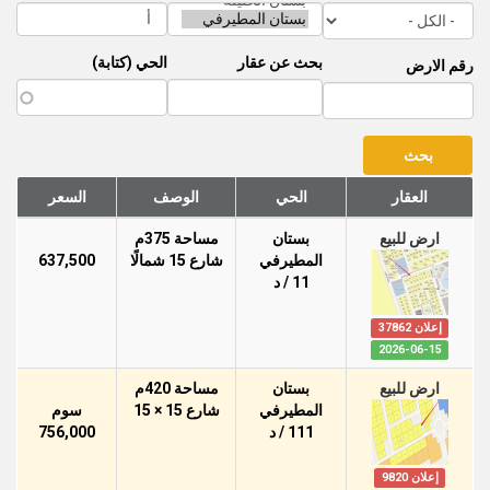
بحث عن عقار
الحي (كتابة)
رقم الارض
العقار
الحي
الوصف
السعر
ارض للبيع
بستان
مساحة 375م
المطيرفي
شارع 15 شمالًا
637,500
11 / د
إعلان 37862
2026-06-15
ارض للبيع
بستان
مساحة 420م
المطيرفي
شارع 15 × 15
سوم
111 / د
756,000
إعلان 9820