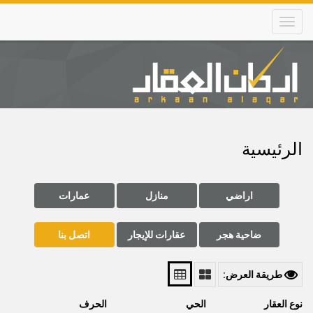
Skip
to
main
content
Main
navigation
الرئيسية
اراضي
منازل
عمارات
ضاحية هجر
عقارات للإيجار
اتصل بنا
طريقة العرض:
نوع العقار
الحي
الحرف