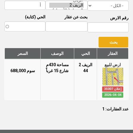
بحث عن عقار
الحي (كتابة)
رقم الارض
العقار
الحي
الوصف
السعر
ارض للبيع
الريف 2
مساحة 430م
44
شارع 15 غرباً
سوم 688,000
إعلان 35007
2026-04-04
عدد العقارات: 1