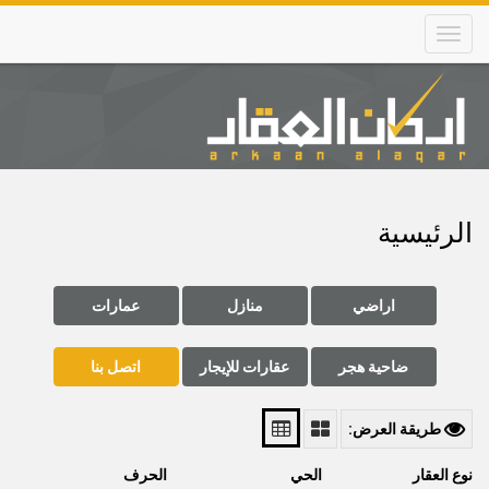
Skip
to
main
content
Main
navigation
الرئيسية
اراضي
منازل
عمارات
ضاحية هجر
عقارات للإيجار
اتصل بنا
طريقة العرض:
نوع العقار
الحي
الحرف