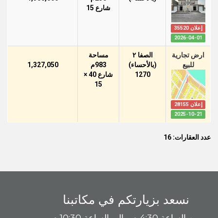
شارع 15
إعلان 35520
2026-04-01
ارض تجارية
الصفا ٢
مساحة
للبيع
(بالأحساء)
983م
1,327,050
1270
شارع 40 ×
15
إعلان 28155
2025-10-21
عدد العقارات: 16
نسعد بزيارتكم في مكاتبنا
من الساعة 4:30 م - إلى الساعة 10:30 م