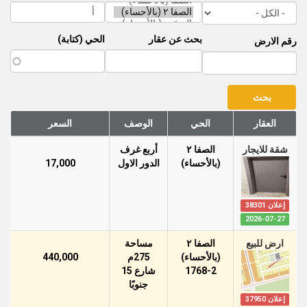
بحث عن عقار
الحي (كتابة)
رقم الارض
العقار
الحي
الوصف
السعر
شقة للايجار
الصفا ٢
أربع غرف
(بالأحساء)
الدور اﻻول
17,000
إعلان 38301
2026-07-27
ارض للبيع
الصفا ٢
مساحة
(بالأحساء)
275م
440,000
1768-2
شارع 15
جنوبًا
إعلان 37950