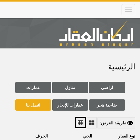
Skip
to
main
content
Main
navigation
الرئيسية
اراضي
منازل
عمارات
ضاحية هجر
عقارات للإيجار
اتصل بنا
طريقة العرض:
نوع العقار
الحي
الحرف