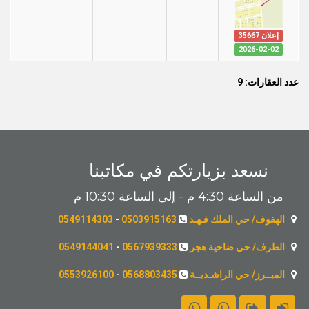
إعلان 35667
2026-02-02
عدد العقارات: 9
نسعد بزيارتكم في مكاتبنا
من الساعة 4:30 م - إلى الساعة 10:30 م
الهفوف/ حي الملك فـهـد
0503915163
-
0549114303
الطرف/ حي ضاحية هجر
0567939333
-
0549144041
المبــرز/ حي الراشـديــة
0568803435
-
0553926100