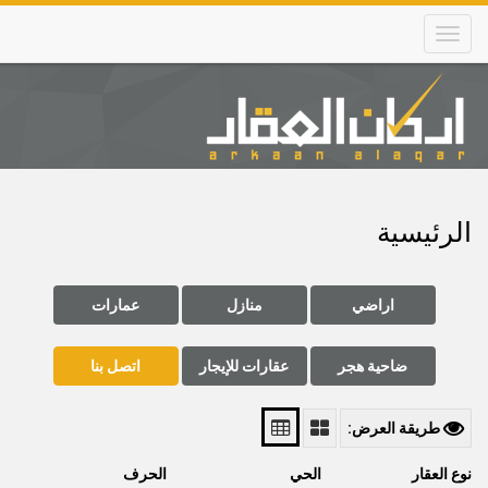
Skip
to
main
content
Main
navigation
الرئيسية
اراضي
منازل
عمارات
ضاحية هجر
عقارات للإيجار
اتصل بنا
طريقة العرض:
نوع العقار
الحي
الحرف