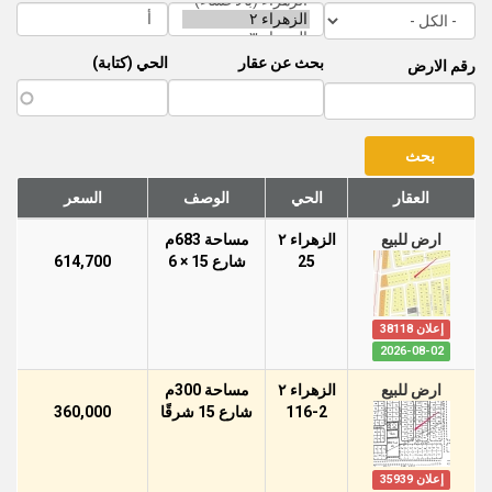
بحث عن عقار
الحي (كتابة)
رقم الارض
العقار
الحي
الوصف
السعر
ارض للبيع
الزهراء ٢
مساحة 683م
25
شارع 15 × 6
614,700
إعلان 38118
2026-08-02
ارض للبيع
الزهراء ٢
مساحة 300م
116-2
شارع 15 شرقًا
360,000
إعلان 35939