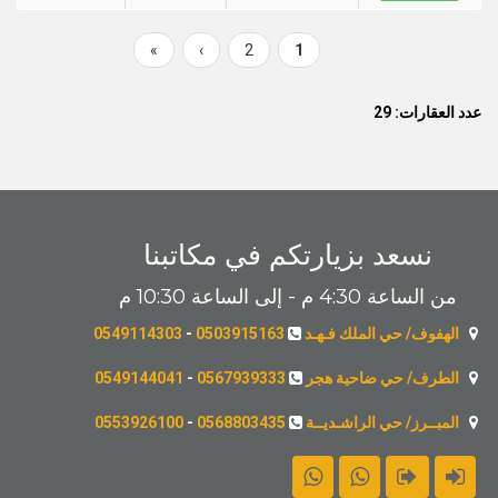
Last
»
Next
›
Page
2
Current
1
Pagination
page
page
page
عدد العقارات: 29
نسعد بزيارتكم في مكاتبنا
من الساعة 4:30 م - إلى الساعة 10:30 م
الهفوف/ حي الملك فـهـد
0503915163
-
0549114303
الطرف/ حي ضاحية هجر
0567939333
-
0549144041
المبــرز/ حي الراشـديــة
0568803435
-
0553926100