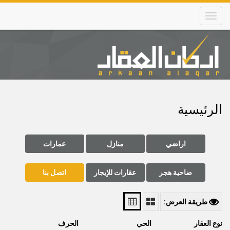
Skip
to
main
content
Main
navigation
الرئيسية
اراضي
منازل
عمارات
ضاحية هجر
عقارات للإيجار
اتصل بنا
طريقة العرض:
نوع العقار
الحي
الحرف