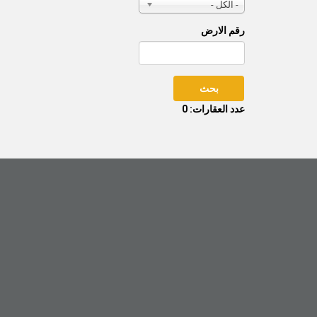
- الكل -
رقم الارض
عدد العقارات: 0