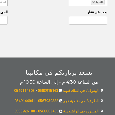
الثريا
بحث عن عقار
الحي (
نسعد بزيارتكم في مكاتبنا
من الساعة 4:30 م - إلى الساعة 10:30 م
الهفوف/ حي الملك فـهـد
0503915163
-
0549114303
الطرف/ حي ضاحية هجر
0567939333
-
0549144041
المبــرز/ حي الراشـديــة
0568803435
-
0553926100