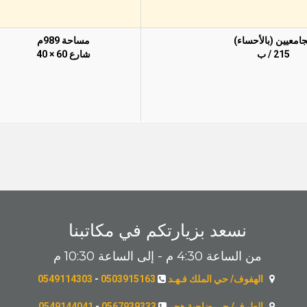
جامعيين (بالأحساء)
مساحة 989م
215 / ب
شارع 60 × 40
نسعد بزيارتكم في مكاتبنا
من الساعة 4:30 م - إلى الساعة 10:30 م
الهفوف/ حي الملك فـهـد
0503915163
-
0549114303
الطرف/ حي ضاحية هجر
0567939333
-
0549144041