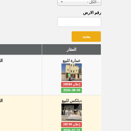
- الكل -
رقم الارض
العقار
عمارة للبيع
ال
إعلان 38384
2026-08-04
دبلكس للبيع
ال
إعلان 38199
2026-07-15