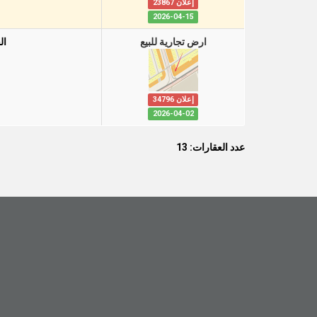
إعلان 23867
2026-04-15
ارض تجارية للبيع
ال
إعلان 34796
2026-04-02
عدد العقارات: 13