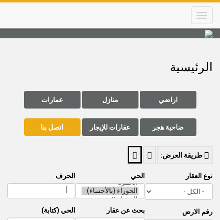
Skip
to
main
content
Main
navigation
الرئيسية
اراضي
منازل
عمارات
ضاحية هجر
عقارات للإيجار
اتصل بنا
طريقة العرض:
نوع العقار
الحي
الحرف
بحث عن عقار
الحي (كتابة)
رقم الارض