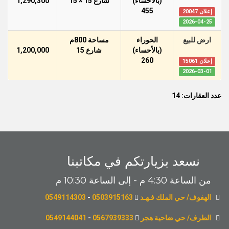
(بالأحساء)
شارع 15 × 15
1,290,300
455
إعلان 20047
2026-04-25
ارض للبيع
الحوراء
مساحة 800م
(بالأحساء)
شارع 15
1,200,000
260
إعلان 15061
2026-03-01
عدد العقارات: 14
نسعد بزيارتكم في مكاتبنا
من الساعة 4:30 م - إلى الساعة 10:30 م
الهفوف/ حي الملك فـهـد
0503915163
-
0549114303
الطرف/ حي ضاحية هجر
0567939333
-
0549144041