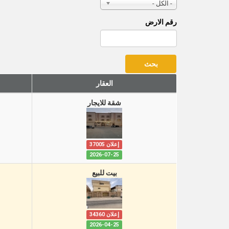
- الكل -
رقم الارض
العقار
شقة للايجار
إعلان 37005
2026-07-25
بيت للبيع
إعلان 34360
2026-04-25