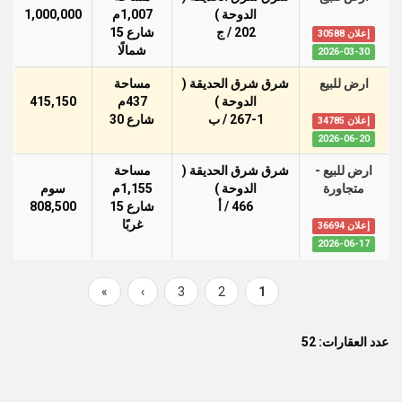
الدوحة )
1,007م
1,000,000
202 / ج
شارع 15
إعلان 30588
شمالًا
2026-03-30
ارض للبيع
شرق شرق الحديقة (
مساحة
الدوحة )
437م
415,150
267-1 / ب
شارع 30
إعلان 34785
2026-06-20
ارض للبيع -
شرق شرق الحديقة (
مساحة
متجاورة
الدوحة )
1,155م
سوم
466 / أ
شارع 15
808,500
غربًا
إعلان 36694
2026-06-17
Last
»
Next
›
Page
3
Page
2
Current
1
Pagination
page
page
page
عدد العقارات: 52