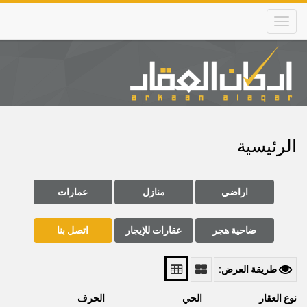
Skip
to
main
content
Main
navigation
الرئيسية
اراضي
منازل
عمارات
ضاحية هجر
عقارات للإيجار
اتصل بنا
طريقة العرض:
نوع العقار
الحي
الحرف