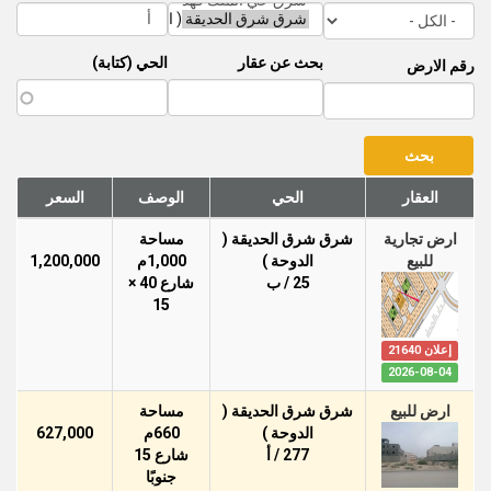
بحث عن عقار
الحي (كتابة)
رقم الارض
العقار
الحي
الوصف
السعر
ارض تجارية
شرق شرق الحديقة (
مساحة
للبيع
الدوحة )
1,000م
1,200,000
25 / ب
شارع 40 ×
15
إعلان 21640
2026-08-04
ارض للبيع
شرق شرق الحديقة (
مساحة
الدوحة )
660م
627,000
277 / أ
شارع 15
جنوبًا