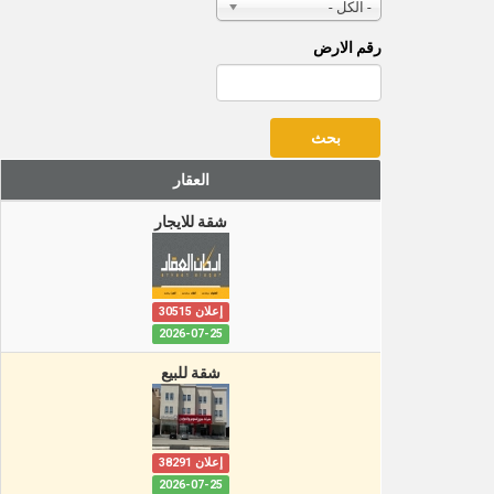
- الكل -
رقم الارض
العقار
شقة للايجار
إعلان 30515
2026-07-25
شقة للبيع
إعلان 38291
2026-07-25