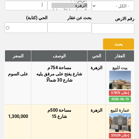
بحث عن عقار
الحي (كتابة)
رقم الارض
العقار
الحي
الوصف
السعر
بيت للبيع
الزهرة
مساحة 754م
شارع يفتح على مرفق يليه
على السوم
شارع 30 شمالًا
إعلان 37875
2026-06-15
عمارة للبيع
الزهرة
مساحة 500م
شارع 15
1,300,000
إعلان 33029