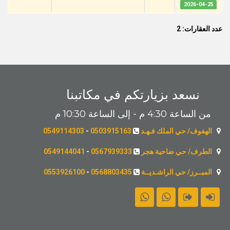
2026-04-25
عدد العقارات: 2
نسعد بزيارتكم في مكاتبنا
من الساعة 4:30 م - إلى الساعة 10:30 م
الهفوف/ حي الملك فـهـد
0503915163
-
0549114303
الطرف/ حي ضاحية هجر
0567939333
-
0549144041
المبــرز/ حي الراشـديــة
0568803435
-
0553926100