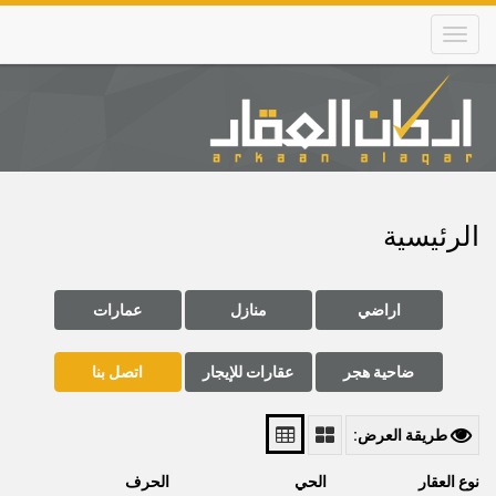
Skip
to
main
content
Main
navigation
الرئيسية
اراضي
منازل
عمارات
ضاحية هجر
عقارات للإيجار
اتصل بنا
طريقة العرض:
نوع العقار
الحي
الحرف