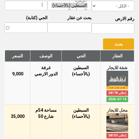
بحث عن عقار
الحي (كتابة)
رقم الارض
العقار
الحي
الوصف
السعر
شقة للايجار
السبطين
غرفة
(بالأحساء)
الدور اﻻرضي
9,000
إعلان 38178
2026-07-14
محل للايجار
السبطين
مساحة 54م
(بالأحساء)
شارع 50
35,000
إعلان 38130