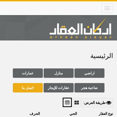
Skip
to
main
content
Main
navigation
الرئيسية
اراضي
منازل
عمارات
ضاحية هجر
عقارات للإيجار
اتصل بنا
طريقة العرض:
نوع العقار
الحي
الحرف