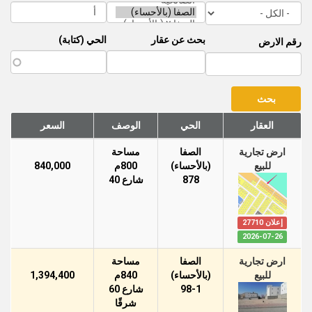
بحث عن عقار
الحي (كتابة)
رقم الارض
العقار
الحي
الوصف
السعر
ارض تجارية
الصفا
مساحة
للبيع
(بالأحساء)
800م
840,000
878
شارع 40
إعلان 27710
2026-07-26
ارض تجارية
الصفا
مساحة
للبيع
(بالأحساء)
840م
1,394,400
98-1
شارع 60
شرقًا