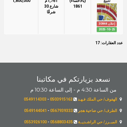
للبيع
(بالأحساء)
1,761م
1,800,000
1861
شارع 30
شرقًا
إعلان 30844
2025-10-25
عدد العقارات: 17
نسعد بزيارتكم في مكاتبنا
من الساعة 4:30 م - إلى الساعة 10:30 م
الهفوف/ حي الملك فـهـد
0503915163
-
0549114303
الطرف/ حي ضاحية هجر
0567939333
-
0549144041
المبــرز/ حي الراشـديــة
0568803435
-
0553926100