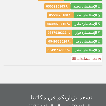
للإستفسار: محمد
0503915163
للإستفسار: طه
0553926100
للإستفسار: ماهر
0549070716
للإستفسار: فواز
0567939333
للإستفسار: رضا
0549622526
للإستفسار: منذر
0549114303
عدد المشاهدات 85
نسعد بزيارتكم في مكاتبنا