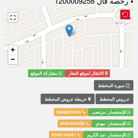
▪︎ رخصة فال 1200009258
+
−
الانتقال لموقع العقار
مشاركة الموقع
صورة المخطط
عـروض المخطط
خريطة عروض المخطط
للإستفسار: مرتضى
0568803435
للإستفسار: مهدي
0546464855
للإستفسار: عبد الكريم
0549144041