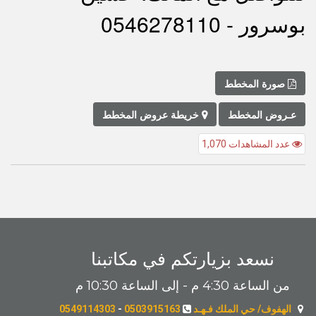
بوسرور - 0546278110
صورة المخطط
عـروض المخطط
خريطة عروض المخطط
عدد المشاهدات 1,070
نسعد بزيارتكم في مكاتبنا
من الساعة 4:30 م - إلى الساعة 10:30 م
الهفوف/ حي الملك فـهـد
0503915163
-
0549114303