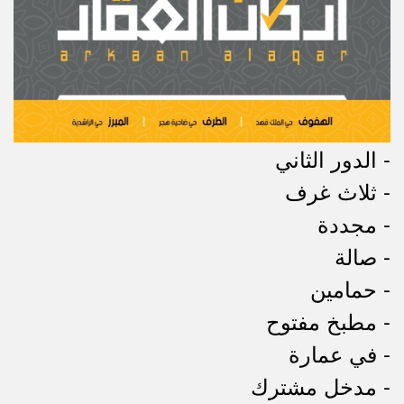
- الدور الثاني
- ثلاث غرف
- مجددة
- صالة
- حمامين
- مطبخ مفتوح
- في عمارة
- مدخل مشترك