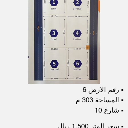
▪︎ رقم الارض 6
▪︎ المساحة 303 م
▪︎ شارع 10
▪︎ سعر المتر 1,500 ريال