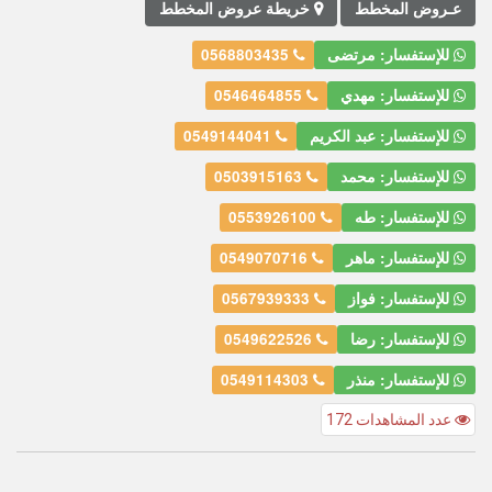
عـروض المخطط
خريطة عروض المخطط
للإستفسار: مرتضى
0568803435
للإستفسار: مهدي
0546464855
للإستفسار: عبد الكريم
0549144041
للإستفسار: محمد
0503915163
للإستفسار: طه
0553926100
للإستفسار: ماهر
0549070716
للإستفسار: فواز
0567939333
للإستفسار: رضا
0549622526
للإستفسار: منذر
0549114303
عدد المشاهدات 172