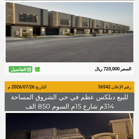
السعر 720,000 ريال
التفاصيل
رقم الإعلان 36542
التاريخ
2026/07/26
م
للبيع دبلكس عظم في حي الشروق المساحة
314م شارع 15م السوم 850 الف