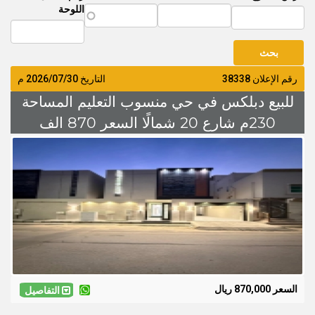
اللوحة
رقم الإعلان 38338
التاريخ
2026/07/30
م
للبيع دبلكس في حي منسوب التعليم المساحة
230م شارع 20 شمالًا السعر 870 الف
السعر 870,000 ريال
التفاصيل