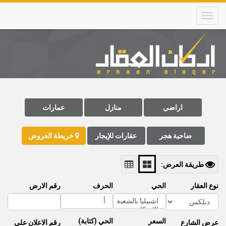
Skip
to
main
content
Main
navigation
اراضي
منازل
عمارات
ضاحية هجر
عقارات للإيجار
خريطة العروض
طريقة العرض:
نوع العقار
الحي
الحرف
رقم الارض
السعر
الحي (كتابة)
عرض الشارع
رقم اﻻعلان على