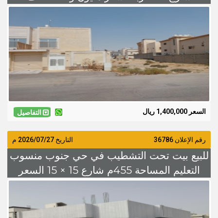
السعر 1,400,000 ريال
التفاصيل
رقم الإعلان 36786
التاريخ
2026/07/27
م
للبيع بيت تحت التشطيب في حي جنوب منسوب
التعليم المساحة 455م شارع 15 × 15 السعر
مليون و 150 الف