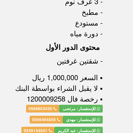
- 3 غرف نوم
- مطبخ
- مستودع
- دورة مياه
محتوى الدور الأول
- شقتين غرفتين
▪︎ السعر 1,000,000 ريال
▪︎ لا يقبل الشراء بواسطة البنك
▪︎ رخصة فال 1200009258
للإستفسار: مرتضى
0568803435
للإستفسار: مهدي
0546464855
للإستفسار: عبد الكريم
0549144041