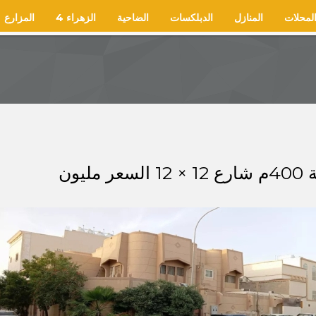
لمحلات
المنازل
الدبلكسات
الضاحية
الزهراء 4
المزارع
يون