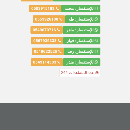
للإستفسار: محمد
0503915163
للإستفسار: طه
0553926100
للإستفسار: ماهر
0549070716
للإستفسار: فواز
0567939333
للإستفسار: رضا
0549622526
للإستفسار: منذر
0549114303
عدد المشاهدات 244