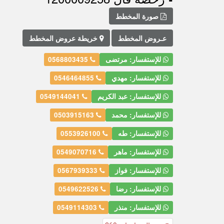
صورة المخطط
عـروض المخطط
خريطة عروض المخطط
للإستفسار: مرتضى
0568803435
للإستفسار: مهدي
0546464855
للإستفسار: عبد الكريم
0549144041
للإستفسار: محمد
0503915163
للإستفسار: طه
0553926100
للإستفسار: ماهر
0549070716
للإستفسار: فواز
0567939333
للإستفسار: رضا
0549622526
للإستفسار: منذر
0549114303