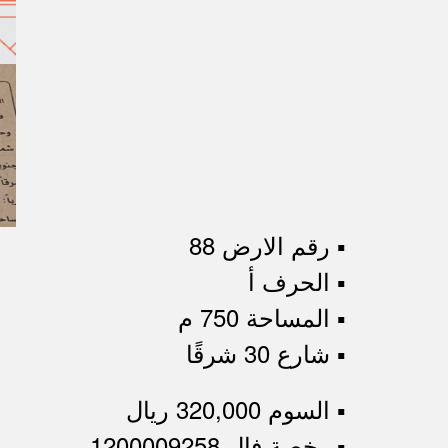
▪︎ رقم الارض 88
▪︎ الحرف أ
▪︎ المساحة 750 م
▪︎ شارع 30 شرقًا
▪︎ السوم 320,000 ريال
▪︎ رخصة فال 1200009258