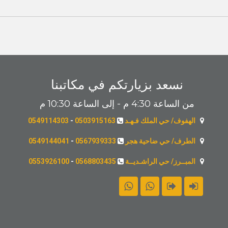
نسعد بزيارتكم في مكاتبنا
من الساعة 4:30 م - إلى الساعة 10:30 م
الهفوف/ حي الملك فـهـد
0503915163
-
0549114303
الطرف/ حي ضاحية هجر
0567939333
-
0549144041
المبــرز/ حي الراشـديــة
0568803435
-
0553926100