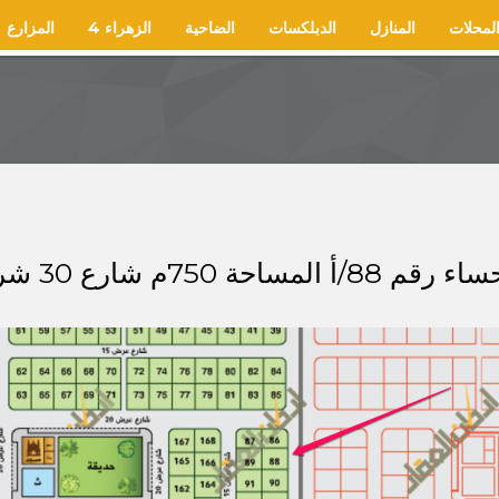
لمحلات
المنازل
الدبلكسات
الضاحية
الزهراء 4
المزارع
ا السوم 320 الف ريال