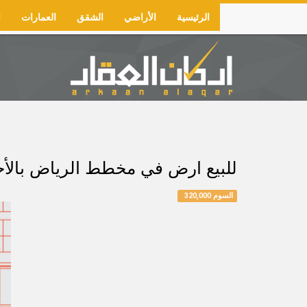
Skip
الرئيسية
الأراضي
الشقق
العمارات
ا
to
Main
main
navigation
content
للبيع ارض في مخطط الرياض بالأحساء رقم 88/أ المساحة 750م شارع 30 شرقً
السوم 320,000