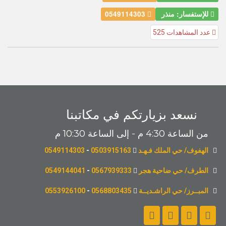
للإستفسار: منذر
0549114303
عدد المشاهدات 525
نسعد بزيارتكم في مكاتبنا
من الساعة 4:30 م - إلى الساعة 10:30 م
الهفوف/ حي الملك فـهـد
0503915163
-
0549114303
الطرف/ حي ضاحية هجر
0567939333
-
0549144041
المبــرز/ حي الراشـديــة
0568803435
-
0553926100