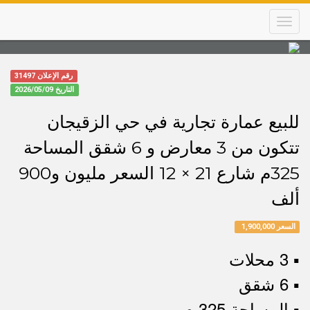
Skip
to
main
content
Main
رقم الإعلان 31497
navigation
التاريخ
2026/05/09
للبيع عمارة تجارية في حي الزقيجان
تتكون من 3 معارض و 6 شقق المساحة
325م شارع 21 × 12 السعر مليون و900
ألف
السعر 1,900,000
▪︎ 3 محلات
▪︎ 6 شقق
▪︎ المساحة 325 م