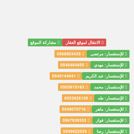
الانتقال لموقع العقار
مشاركة الموقع
للإستفسار: مرتضى
0568803435
للإستفسار: مهدي
0546464855
للإستفسار: عبد الكريم
0549144041
للإستفسار: محمد
0503915163
للإستفسار: طه
0553926100
للإستفسار: ماهر
0549070716
للإستفسار: فواز
0567939333
للإستفسار: رضا
0549622526