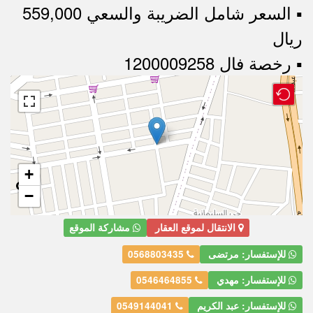
▪︎ السعر شامل الضريبة والسعي 559,000
ريال
▪︎ رخصة فال 1200009258
+
−
الانتقال لموقع العقار
مشاركة الموقع
للإستفسار: مرتضى
0568803435
للإستفسار: مهدي
0546464855
للإستفسار: عبد الكريم
0549144041