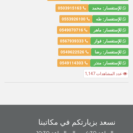
للإستفسار: محمد
0503915163
للإستفسار: طه
0553926100
للإستفسار: ماهر
0549070716
للإستفسار: فواز
0567939333
للإستفسار: رضا
0549622526
للإستفسار: منذر
0549114303
عدد المشاهدات 1,147
نسعد بزيارتكم في مكاتبنا