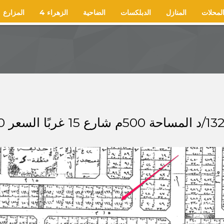
لمحلات
المنازل
الدبلكسات
الضاحية
الزهراء 4
المزارع