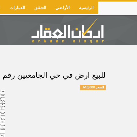
Skip
الرئيسية
الأراضي
الشقق
العمارات
ا
to
Main
main
navigation
content
للبيع ارض في حي الجامعيين رقم 132/د المساحة 500م شارع 15 غربًا السعر 610 الف
السعر 610,000