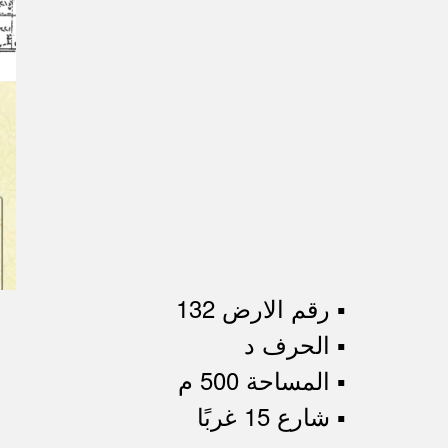
▪︎ رقم الارض 132
▪︎ الحرف د
▪︎ المساحة 500 م
▪︎ شارع 15 غربًا