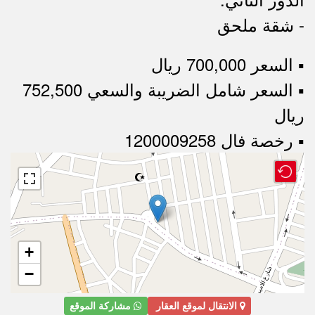
- شقة ملحق
▪︎ السعر 700,000 ريال
▪︎ السعر شامل الضريبة والسعي 752,500
ريال
▪︎ رخصة فال 1200009258
+
−
الانتقال لموقع العقار
مشاركة الموقع